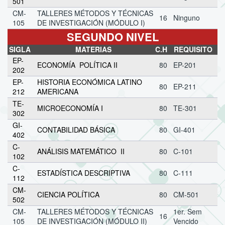
501
CM-
TALLERES MÉTODOS Y TÉCNICAS
16
Ninguno
105
DE INVESTIGACIÓN (MÓDULO I)
SEGUNDO NIVEL
SIGLA
MATERIAS
C.H
REQUISITO
EP-
ECONOMÍA POLÍTICA II
80
EP-201
202
EP-
HISTORIA ECONÓMICA LATINO
80
EP-211
212
AMERICANA
TE-
MICROECONOMÍA I
80
TE-301
302
GI-
CONTABILIDAD BÁSICA
80
GI-401
402
C-
ANÁLISIS MATEMÁTICO II
80
C-101
102
C-
ESTADÍSTICA DESCRIPTIVA
80
C-111
112
CM-
CIENCIA POLÍTICA
80
CM-501
502
CM-
TALLERES MÉTODOS Y TÉCNICAS
1er. Sem
16
105
DE INVESTIGACIÓN (MÓDULO II)
Vencido