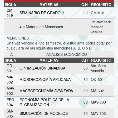
SIGLA
MATERIAS
C.H
REQUISITO
CM-
SEMINARIO DE GRADO II
80
CM-518
519
3ra materia de
4ta Materia de Menciones
mención
vencida
MENCIONES
Una vez vencido el 5to semestre, el estudiante podrá optar por
cualquiera de las siguientes menciones A, B, C ó D
A
ANÁLISIS ECONÓMICO
SIGLA
MATERIAS
C.H
REQUISITO
OD-
5to. Sem
OPTIMIZACIÓN DINÁMICA
80
601
Vencido
MA-
MICROECONOMÍA APLICADA
80
OD-601
602
MAV-
MACROECONOMÍA AVANZADA
80
MA-602
603
EPG-
ECONOMÍA POLÍTICA DE LA
80
MAV-603
604
GLOBALIZACIÓN
SM-
SIMULACIÓN DE MODELOS
80
MAV-603
605