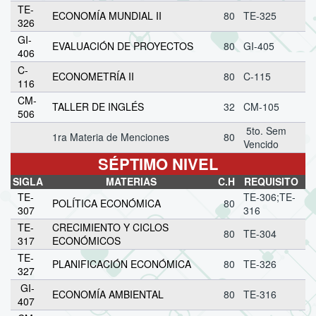
TE-
ECONOMÍA MUNDIAL II
80
TE-325
326
GI-
EVALUACIÓN DE PROYECTOS
80
GI-405
406
C-
ECONOMETRÍA II
80
C-115
116
CM-
TALLER DE INGLÉS
32
CM-105
506
5to. Sem
1ra Materia de Menciones
80
Vencido
SÉPTIMO NIVEL
SIGLA
MATERIAS
C.H
REQUISITO
TE-
TE-306;TE-
POLÍTICA ECONÓMICA
80
307
316
TE-
CRECIMIENTO Y CICLOS
80
TE-304
317
ECONÓMICOS
TE-
PLANIFICACIÓN ECONÓMICA
80
TE-326
327
GI-
ECONOMÍA AMBIENTAL
80
TE-316
407