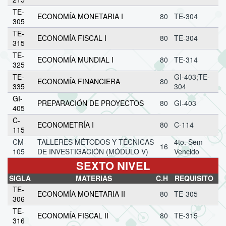
TE-
ECONOMÍA MONETARIA I
80
TE-304
305
TE-
ECONOMÍA FISCAL I
80
TE-304
315
TE-
ECONOMÍA MUNDIAL I
80
TE-314
325
TE-
GI-403;TE-
ECONOMÍA FINANCIERA
80
335
304
GI-
PREPARACIÓN DE PROYECTOS
80
GI-403
405
C-
ECONOMETRÍA I
80
C-114
115
CM-
TALLERES MÉTODOS Y TÉCNICAS
4to. Sem
16
105
DE INVESTIGACIÓN (MÓDULO V)
Vencido
SEXTO NIVEL
SIGLA
MATERIAS
C.H
REQUISITO
TE-
ECONOMÍA MONETARIA II
80
TE-305
306
TE-
ECONOMÍA FISCAL II
80
TE-315
316