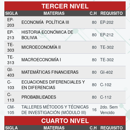
TERCER NIVEL
SIGLA
MATERIAS
C.H
REQUISITO
EP-
ECONOMÍA POLÍTICA III
80
EP-202
203
EP-
HISTORIA ECONÓMICA DE
80
EP-212
213
BOLIVIA
TE-
MICROECONOMÍA II
80
TE-302
303
TE-
MACROECONOMÍA I
80
TE-302
313
GI-
MATEMÁTICAS FINANCIERAS
80
GI-402
403
C-
ECUACIONES DIFERENCIALES Y
80
C-102
103
EN DIFERENCIAS
C-
PROBABILIDADES
80
C-112
113
CM-
TALLERES MÉTODOS Y TÉCNICAS
2do. Sem
16
105
DE INVESTIGACIÓN (MÓDULO III)
Vencido
CUARTO NIVEL
SIGLA
MATERIAS
C.H
REQUISITO