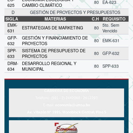
80
EA-623
625
CAMBIO CLIMÁTICO
D
GESTIÓN DE PROYECTOS Y PRESUPUESTOS
SIGLA
MATERIAS
C.H
REQUISITO
EMK-
5to. Sem
ESTRATEGIAS DE MARKETING
80
631
Vencido
GFP-
GESTIÓN Y FINANCIAMIENTO DE
80
EMK-631
632
PROYECTOS
SPP-
SISTEMA DE PRESUPUESTO DE
80
GFP-632
633
PROYECTOS
DRM-
DESARROLLO REGIONAL Y
80
SPP-633
634
MUNICIPAL
CARRERA DE ECONOMÍA
Teléfono: (591 - 2)
2442060 - 2612293
E-mail:
economia@umsa.bo
Av. Villazón N° 1995, Monoblock Central, Piso 5