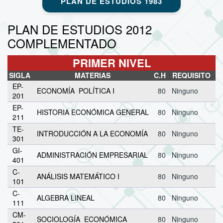
PLAN DE ESTUDIOS 1983
PLAN DE ESTUDIOS 2012
COMPLEMENTADO
PRIMER NIVEL
SIGLA
MATERIAS
C.H
REQUISITO
EP-
ECONOMÍA POLÍTICA I
80
Ninguno
201
EP-
HISTORIA ECONÓMICA GENERAL
80
Ninguno
211
TE-
INTRODUCCIÓN A LA ECONOMÍA
80
Ninguno
301
GI-
ADMINISTRACIÓN EMPRESARIAL
80
Ninguno
401
C-
ANÁLISIS MATEMÁTICO I
80
Ninguno
101
C-
ALGEBRA LINEAL
80
Ninguno
111
CM-
SOCIOLOGÍA ECONÓMICA
80
Ninguno