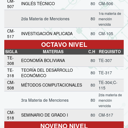
CM-
INGLÉS TÉCNICO
80
CM-506
507
1ra materia de
2da Materia de Menciones
80
mención
vencida
CM-
INVESTIGACIÓN APLICADA
80
CM-105
517
OCTAVO NIVEL
SIGLA
MATERIAS
C.H
REQUISITO
TE-
ECONOMÍA BOLIVIANA
80
TE-307
308
TE-
TEORÍA DEL DESARROLLO
80
TE-317
318
ECONÓMICO
CM-
TE-304;C-
MÉTODOS COMPUTACIONALES
80
508
115
2da materia de
3ra Materia de Menciones
80
mención
vencida
CM-
SEMINARIO DE GRADO I
80
CM-517
518
NOVENO NIVEL