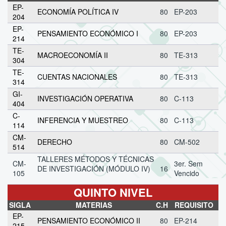
EP-
ECONOMÍA POLÍTICA IV
80
EP-203
204
EP-
PENSAMIENTO ECONÓMICO I
80
EP-203
214
TE-
MACROECONOMÍA II
80
TE-313
304
TE-
CUENTAS NACIONALES
80
TE-313
314
GI-
INVESTIGACIÓN OPERATIVA
80
C-113
404
C-
INFERENCIA Y MUESTREO
80
C-113
114
CM-
DERECHO
80
CM-502
514
TALLERES MÉTODOS Y TÉCNICAS
CM-
3er. Sem
DE INVESTIGACIÓN (MÓDULO IV)
16
105
Vencido
QUINTO NIVEL
SIGLA
MATERIAS
C.H
REQUISITO
EP-
PENSAMIENTO ECONÓMICO II
80
EP-214
215