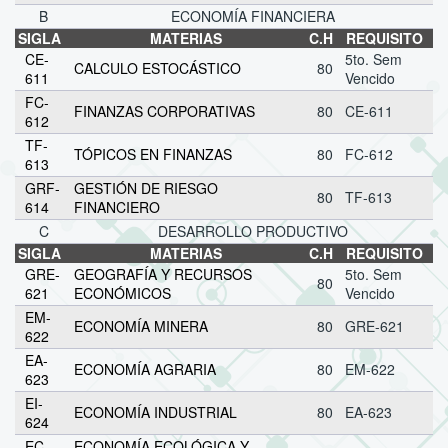
B
ECONOMÍA FINANCIERA
SIGLA
MATERIAS
C.H
REQUISITO
CE-
5to. Sem
CALCULO ESTOCÁSTICO
80
611
Vencido
FC-
FINANZAS CORPORATIVAS
80
CE-611
612
TF-
TÓPICOS EN FINANZAS
80
FC-612
613
GRF-
GESTIÓN DE RIESGO
80
TF-613
614
FINANCIERO
C
DESARROLLO PRODUCTIVO
SIGLA
MATERIAS
C.H
REQUISITO
GRE-
GEOGRAFÍA Y RECURSOS
5to. Sem
80
621
ECONÓMICOS
Vencido
EM-
ECONOMÍA MINERA
80
GRE-621
622
EA-
ECONOMÍA AGRARIA
80
EM-622
623
EI-
ECONOMÍA INDUSTRIAL
80
EA-623
624
EC-
ECONOMÍA ECOLÓGICA Y