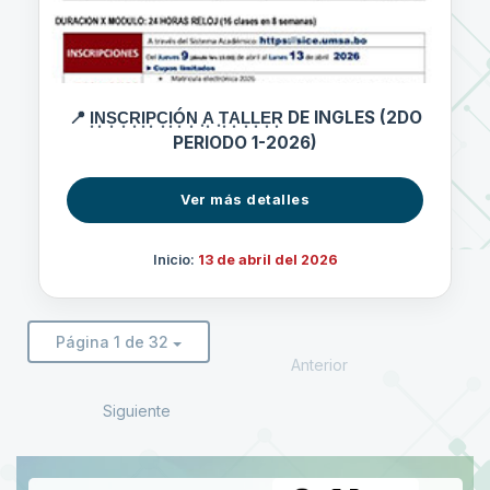
📍 I͙N͙S͙C͙R͙I͙P͙C͙I͙Ó͙N͙ ͙A͙ ͙T͙A͙L͙L͙E͙R͙ DE INGLES (2DO
PERIODO 1-2026)
Ver más detalles
Inicio:
13 de abril del 2026
Página 1 de 32
Anterior
Siguiente