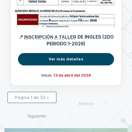
📍 I͙N͙S͙C͙R͙I͙P͙C͙I͙Ó͙N͙ ͙A͙ ͙T͙A͙L͙L͙E͙R͙ DE INGLES (2DO
PERIODO 1-2026)
Ver más detalles
Inicio:
13 de abril del 2026
Página 1 de 32
Anterior
Siguiente