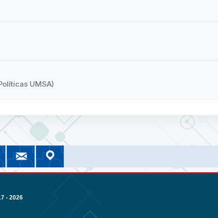
Políticas UMSA)
cebook
Instagram
Correo UMSA
Google Maps
nomía
or
NOMIA Información
UMSA Información
Correo Institucional
Nuestra Ubicación
 - 2026