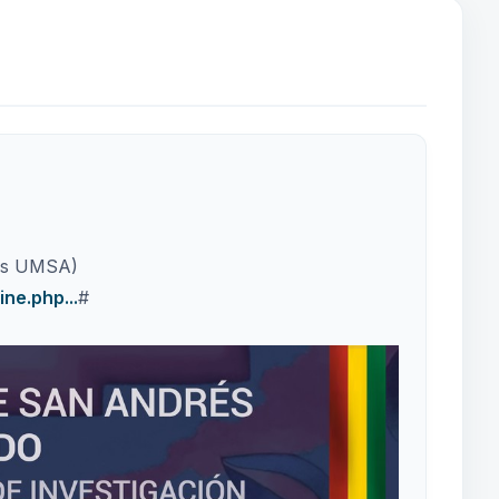
cas UMSA)
ne.php...
#