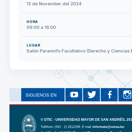
13 de November del 2024
HORA
09:00 a 16:00
LUGAR
Salón Paraninfo Facultativo (Derecho y Ciencias 
YouTube
Twitter
Fa
SIGUENOS EN
Eventos Académicos Eco
@UMSAlamej
ECO
© DTIC - UNIVERSIDAD MAYOR DE SAN ANDRÉS, 2017
Teléfono: (591 - 2) 2612298. E-mail:
informate@umsa.bo