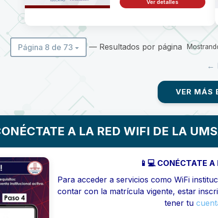
Ver detalles
— Resultados por página
Página 8 de 73
Mostrando
← 
VER MÁS 
ONÉCTATE A LA RED WIFI DE LA UM
📱💻 CONÉCTATE A 
Para acceder a servicios como WiFi instituci
contar con la matrícula vigente, estar inscr
tener tu
cuenta