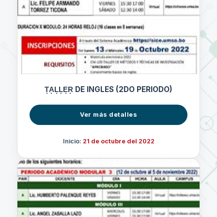
T͙A͙L͙L͙E͙R͙ DE INGLES (2DO PERIODO)
Ver más detalles
Inicio:
21 de octubre del 2022