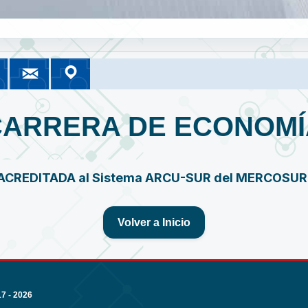
cebook
Instagram
Correo UMSA
Google Maps
nomía
or
NOMIA Información
UMSA Información
Correo Institucional
Nuestra Ubicación
CARRERA DE ECONOMÍ
ACREDITADA al Sistema ARCU-SUR del MERCOSU
Volver a Inicio
 - 2026