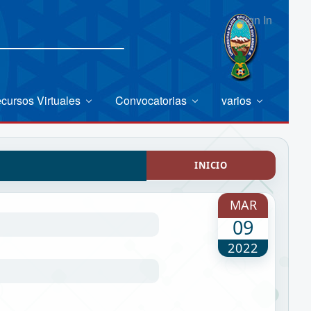
Sign In
cursos Virtuales
Convocatorias
varios
INICIO
MAR
09
2022
N