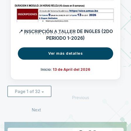
📍 I͙N͙S͙C͙R͙I͙P͙C͙I͙Ó͙N͙ ͙A͙ ͙T͙A͙L͙L͙E͙R͙ DE INGLES (2DO
PERIODO 1-2026)
Ver más detalles
Inicio:
13 de April del 2026
Page 1 of 32
Previous
Next