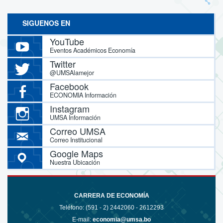
SIGUENOS EN
YouTube
Eventos Académicos Economía
Twitter
@UMSAlamejor
Facebook
ECONOMIA Información
Instagram
UMSA Información
Correo UMSA
Correo Institucional
Google Maps
Nuestra Ubicación
CARRERA DE ECONOMÍA
Teléfono: (591 - 2)
2442060 - 2612293
E-mail:
economia@umsa.bo