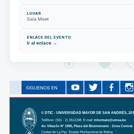
LUGAR
Sala Meet
ENLACE DEL EVENTO
Ir al enlace →
YouTube
Twitter
Fa
SIGUENOS EN
Eventos Académicos Eco
@UMSAlamej
ECO
© DTIC - UNIVERSIDAD MAYOR DE SAN ANDRÉS, 2017
Teléfono: (591 - 2) 2612298. E-mail:
informate@umsa.bo
Av. Villazón N° 1995, Plaza del Bicentenario - Zona Central.
Ciudad de La Paz. Estado Plurinacional de Bolivia