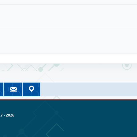
cebook
Instagram
Correo UMSA
Google Maps
nomía
or
NOMIA Información
UMSA Información
Correo Institucional
Nuestra Ubicación
 - 2026