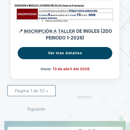
📍 I͙N͙S͙C͙R͙I͙P͙C͙I͙Ó͙N͙ ͙A͙ ͙T͙A͙L͙L͙E͙R͙ DE INGLES (2DO
PERIODO 1-2026)
Ver más detalles
Inicio:
13 de abril del 2026
Página 1 de 32
Anterior
Siguiente