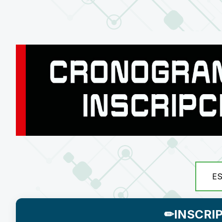
E
✏INSCRI