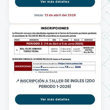
Ver más detalles
Inicio:
13 de abril del 2026
📍 I͙N͙S͙C͙R͙I͙P͙C͙I͙Ó͙N͙ ͙A͙ ͙T͙A͙L͙L͙E͙R͙ DE INGLES (2DO
PERIODO 1-2026)
Ver más detalles