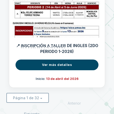
📍 I͙N͙S͙C͙R͙I͙P͙C͙I͙Ó͙N͙ ͙A͙ ͙T͙A͙L͙L͙E͙R͙ DE INGLES (2DO
PERIODO 1-2026)
Ver más detalles
Inicio:
13 de abril del 2026
Página 1 de 32
Anterior
Siguiente