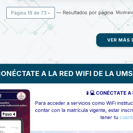
— Resultados por página
Página 18 de 73
Mostrand
← 
VER MÁS 
ONÉCTATE A LA RED WIFI DE LA UM
📱💻 CONÉCTATE A 
Para acceder a servicios como WiFi instituci
contar con la matrícula vigente, estar inscr
tener tu
cuenta