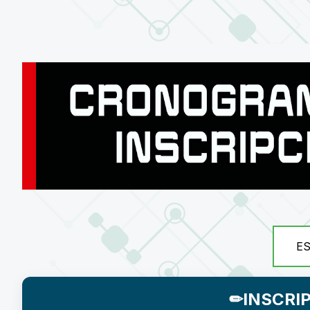
E
✏INSCRI