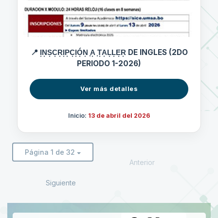
📍 I͙N͙S͙C͙R͙I͙P͙C͙I͙Ó͙N͙ ͙A͙ ͙T͙A͙L͙L͙E͙R͙ DE INGLES (2DO
PERIODO 1-2026)
Ver más detalles
Inicio:
13 de abril del 2026
Página 1 de 32
Anterior
Siguiente