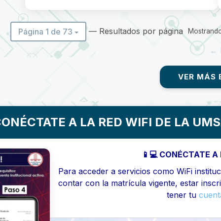
— Resultados por página
Página 1 de 73
Mostrando 
← 
VER MÁS 
ONÉCTATE A LA RED WIFI DE LA UM
📱💻 CONÉCTATE A 
Para acceder a servicios como WiFi instituci
contar con la matrícula vigente, estar inscr
tener tu
cuenta