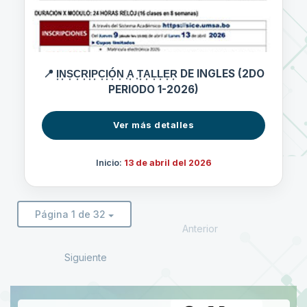
📍 I͙N͙S͙C͙R͙I͙P͙C͙I͙Ó͙N͙ ͙A͙ ͙T͙A͙L͙L͙E͙R͙ DE INGLES (2DO
PERIODO 1-2026)
Ver más detalles
Inicio:
13 de abril del 2026
Página 1 de 32
Anterior
Siguiente