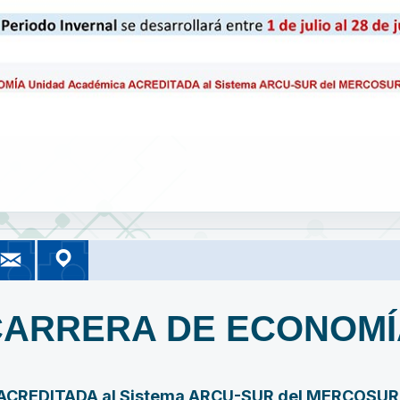
ook
Instagram
Correo UMSA
Google Maps
A Información
UMSA Información
Correo Institucional
Nuestra Ubicación
CARRERA DE ECONOMÍ
ACREDITADA al Sistema ARCU-SUR del MERCOSU