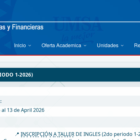
Inicio
Oferta Academica
Unidades
Re
 PERIODO 1-2026)
:
 al 13 de April 2026
📍 I͙N͙S͙C͙R͙I͙P͙C͙I͙Ó͙N͙ ͙A͙ ͙T͙A͙L͙L͙E͙R͙ DE INGLES (2do periodo 1