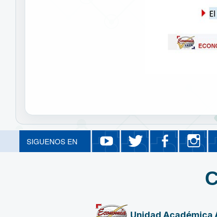
YouTube
Twitter
Faceb
SIGUENOS EN
Eventos Académicos Economía
@UMSAlamejor
ECONOMI
Unidad Académica 