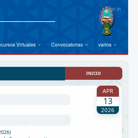
Sign In
cursos Virtuales
Convocatorias
varios
INICIO
APR
13
2026
-2026)