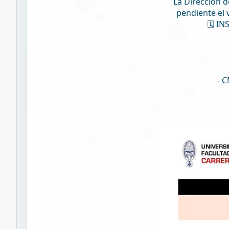
La Dirección d
pendiente el 
🗓️ I
- 