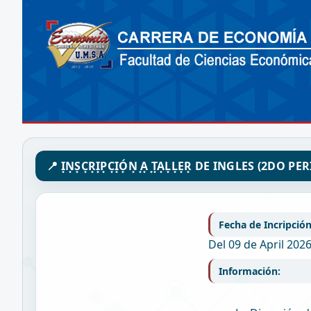
📍 I͙N͙S͙C͙R͙I͙P͙C͙I͙Ó͙N͙ ͙A͙ ͙T͙A͙L͙L͙E͙R͙ DE INGLES (2DO
Fecha de Incripción
Del 09 de April 2026
Información: