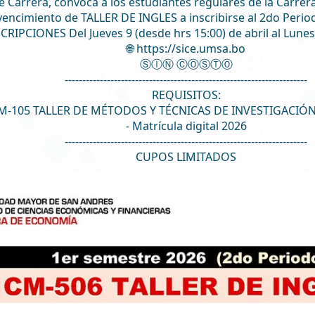
e Carrera, convoca a los estudiantes regulares de la Carre
vencimiento de TALLER DE INGLES a inscribirse al 2do Perio
NSCRIPCIONES Del Jueves 9 (desde hrs 15:00) de abril al Lunes
🌐 https://sice.umsa.bo
ⓈⒾⓃ ⒸⓄⓈⓉⓄ
---------------------------------------------------------------------
REQUISITOS:
CM-105 TALLER DE MÉTODOS Y TÉCNICAS DE INVESTIGACIÓ
- Matrícula digital 2026
---------------------------------------------------------------------
CUPOS LIMITADOS