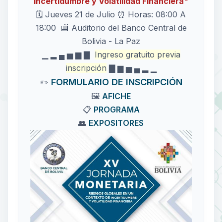
Incertidumbre y Volatilidad Financiera"
🗓️ Jueves 21 de Julio ⏰ Horas: 08:00 A
18:00 🏬 Auditorio del Banco Central de
Bolivia - La Paz
▁ ▂ ▄ ▅ ▆ ▇
Ingreso gratuito previa
inscripción
▇ ▆ ▅ ▄ ▂ ▁
FORMULARIO DE INSCRIPCIÓN
✏️
🖼
AFICHE
📋
PROGRAMA
👥
EXPOSITORES