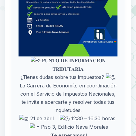
𝐏𝐔𝐍𝐓𝐎 𝐃𝐄 𝐈𝐍𝐅𝐎𝐑𝐌𝐀𝐂𝐈𝐎́𝐍
𝐓𝐑𝐈𝐁𝐔𝐓𝐀𝐑𝐈𝐀
¿Tienes dudas sobre tus impuestos?
La Carrera de Economía, en coordinación
con el Servicio de Impuestos Nacionales,
te invita a acercarte y resolver todas tus
inquietudes.
21 de abril
12:30 – 16:30 horas
Piso 3, Edificio Nava Morales
¡Te esperamos!