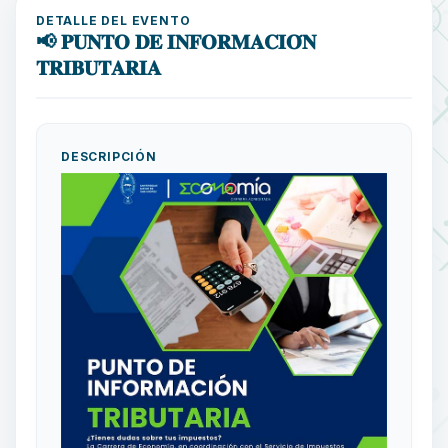
DETALLE DEL EVENTO
📢 𝐏𝐔𝐍𝐓𝐎 𝐃𝐄 𝐈𝐍𝐅𝐎𝐑𝐌𝐀𝐂𝐈𝐎́𝐍
𝐓𝐑𝐈𝐁𝐔𝐓𝐀𝐑𝐈𝐀
DESCRIPCIÓN