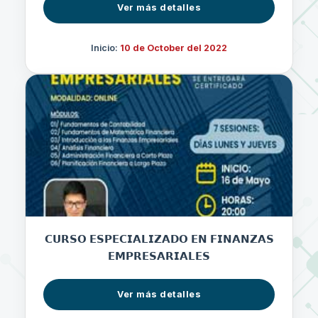
Ver más detalles
Inicio:
10 de October del 2022
𝗖𝗨𝗥𝗦𝗢 𝗘𝗦𝗣𝗘𝗖𝗜𝗔𝗟𝗜𝗭𝗔𝗗𝗢 𝗘𝗡 𝗙𝗜𝗡𝗔𝗡𝗭𝗔𝗦
𝗘𝗠𝗣𝗥𝗘𝗦𝗔𝗥𝗜𝗔𝗟𝗘𝗦
Ver más detalles