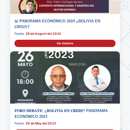
📊 PANORAMA ECONÓMICO 2024 ¿BOLIVIA EN
CRISIS?
Fecha:
28 de August del 2024
Ver detalles
𝐅𝐎𝐑𝐎 𝐃𝐄𝐁𝐀𝐓𝐄: ¿𝐁𝐎𝐋𝐈𝐕𝐈𝐀 𝐄𝐍 𝐂𝐑𝐈𝐒𝐈𝐒? PANORAMA
ECONÓMICO 2023
Fecha:
26 de May del 2023