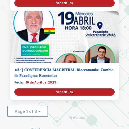
Ver detalles
📊📈| 𝐂𝐎𝐍𝐅𝐄𝐑𝐄𝐍𝐂𝐈𝐀 𝐌𝐀𝐆𝐈𝐒𝐓𝐑𝐀𝐋 𝐁𝐢𝐨𝐞𝐜𝐨𝐧𝐨𝐦𝐢́𝐚: 𝐂𝐚𝐦𝐛𝐢𝐨
𝐝𝐞 𝐏𝐚𝐫𝐚𝐝𝐢𝐠𝐦𝐚 𝐄𝐜𝐨𝐧𝐨́𝐦𝐢𝐜𝐨
Fecha:
19 de April del 2023
Ver detalles
Page 1 of 3
Previous