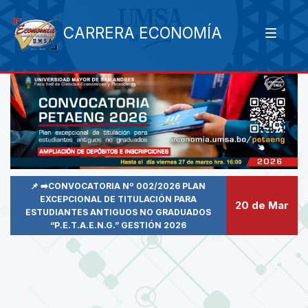
CARRERA ECONOMÍA
📌 ➡️CONVOCATORIA Nº 002/2026 PLAN
EXCEPCIONAL DE TITULACIÓN PARA
20 de Mar
ESTUDIANTES ANTIGUOS NO GRADUADOS
“P.E.T.A.E.N.G.” GESTIÓN 2026