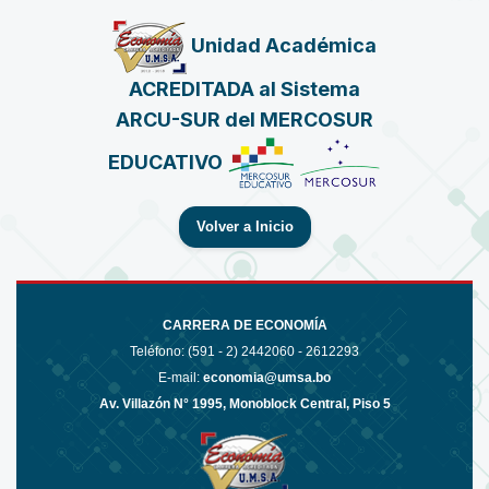
Unidad Académica
ACREDITADA al Sistema
ARCU-SUR del MERCOSUR
EDUCATIVO
Volver a Inicio
CARRERA DE ECONOMÍA
Teléfono: (591 - 2)
2442060 - 2612293
E-mail:
economia@umsa.bo
Av. Villazón N° 1995, Monoblock Central, Piso 5