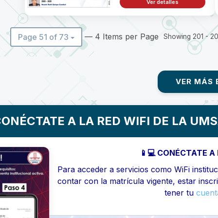
Ver detalles
— 4 Items per Page
Page 51 of 73
Showing 201 - 204
VER MÁS 
ONÉCTATE A LA RED WIFI DE LA UM
📱💻 CONÉCTATE A 
Para acceder a servicios como WiFi instituci
contar con la matrícula vigente, estar inscr
tener tu
cuenta