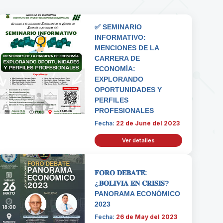
✅ SEMINARIO
INFORMATIVO:
MENCIONES DE LA
CARRERA DE
ECONOMÍA:
EXPLORANDO
OPORTUNIDADES Y
PERFILES
PROFESIONALES
Fecha:
22 de June del 2023
Ver detalles
𝐅𝐎𝐑𝐎 𝐃𝐄𝐁𝐀𝐓𝐄:
¿𝐁𝐎𝐋𝐈𝐕𝐈𝐀 𝐄𝐍 𝐂𝐑𝐈𝐒𝐈𝐒?
PANORAMA ECONÓMICO
2023
Fecha:
26 de May del 2023