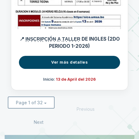
📍 I͙N͙S͙C͙R͙I͙P͙C͙I͙Ó͙N͙ ͙A͙ ͙T͙A͙L͙L͙E͙R͙ DE INGLES (2DO
PERIODO 1-2026)
Ver más detalles
Inicio:
13 de April del 2026
Page 1 of 32
Previous
Next