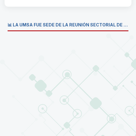
📊 LA UMSA FUE SEDE DE LA REUNIÓN SECTORIAL DE CARRERAS DE ECONOMÍA DEL SISTEMA DE LA UNIVERSIDAD BOLIVIANA💼