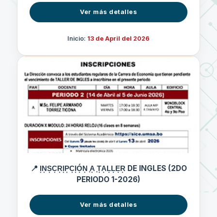
Ver más detalles
Inicio:
13 de April del 2026
📍 I͙N͙S͙C͙R͙I͙P͙C͙I͙Ó͙N͙ ͙A͙ ͙T͙A͙L͙L͙E͙R͙ DE INGLES (2DO
PERIODO 1-2026)
Ver más detalles