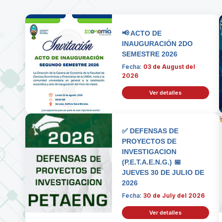
📢 ACTO DE
INAUGURACIÓN 2DO
SEMESTRE 2026
Fecha:
03 de August del
2026
Ver detalles
✅ DEFENSAS DE
PROYECTOS DE
INVESTIGACION
(P.E.T.A.E.N.G.) 📅
JUEVES 30 DE JULIO DE
2026
Fecha:
30 de July del 2026
Ver detalles