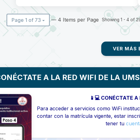
— 4 Items per Page
Page 1 of 73
Showing 1 - 4 of 29
VER MÁS 
ONÉCTATE A LA RED WIFI DE LA UM
📱💻 CONÉCTATE A 
Para acceder a servicios como WiFi instituci
contar con la matrícula vigente, estar inscr
tener tu
cuenta