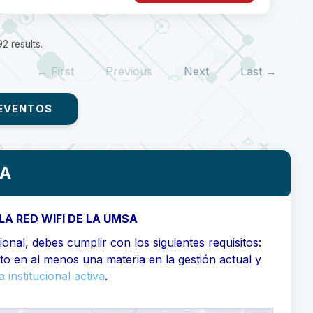
2 results.
← First
Previous
Next
Last →
EVENTOS
SA
LA RED WIFI DE LA UMSA
onal, debes cumplir con los siguientes requisitos:
ito en al menos una materia en la gestión actual y
 institucional activa
.