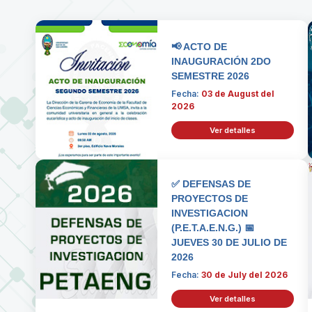
📢 ACTO DE
INAUGURACIÓN 2DO
SEMESTRE 2026
Fecha:
03 de August del
2026
Ver detalles
✅ DEFENSAS DE
PROYECTOS DE
INVESTIGACION
(P.E.T.A.E.N.G.) 📅
JUEVES 30 DE JULIO DE
2026
Fecha:
30 de July del 2026
Ver detalles