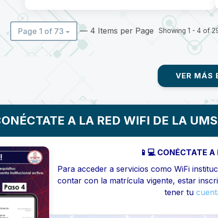
— 4 Items per Page
Page 1 of 73
Showing 1 - 4 of 29
VER MÁS 
ONÉCTATE A LA RED WIFI DE LA UM
📱💻 CONÉCTATE A 
Para acceder a servicios como WiFi instituci
contar con la matrícula vigente, estar inscr
tener tu
cuenta