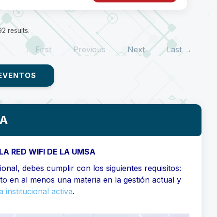
2 results.
← First
Previous
Next
Last →
EVENTOS
SA
LA RED WIFI DE LA UMSA
onal, debes cumplir con los siguientes requisitos:
ito en al menos una materia en la gestión actual y
 institucional activa
.