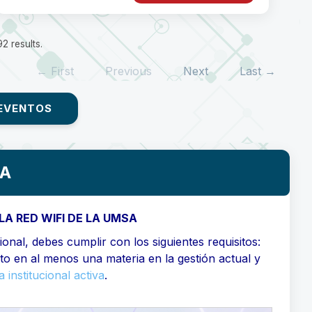
2 results.
← First
Previous
Next
Last →
EVENTOS
SA
LA RED WIFI DE LA UMSA
onal, debes cumplir con los siguientes requisitos:
ito en al menos una materia en la gestión actual y
 institucional activa
.