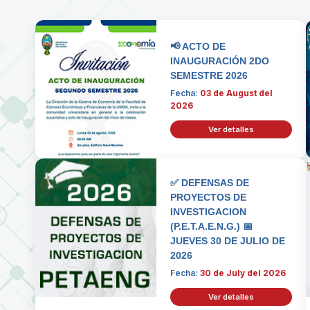
📢 ACTO DE
INAUGURACIÓN 2DO
SEMESTRE 2026
Fecha:
03 de August del
2026
Ver detalles
✅ DEFENSAS DE
PROYECTOS DE
INVESTIGACION
(P.E.T.A.E.N.G.) 📅
JUEVES 30 DE JULIO DE
2026
Fecha:
30 de July del 2026
Ver detalles