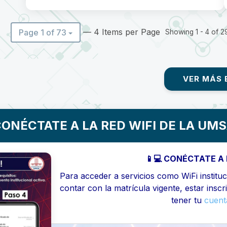
— 4 Items per Page
Page 1 of 73
Showing 1 - 4 of 29
VER MÁS 
ONÉCTATE A LA RED WIFI DE LA UM
📱💻 CONÉCTATE A 
Para acceder a servicios como WiFi instituci
contar con la matrícula vigente, estar inscr
tener tu
cuenta