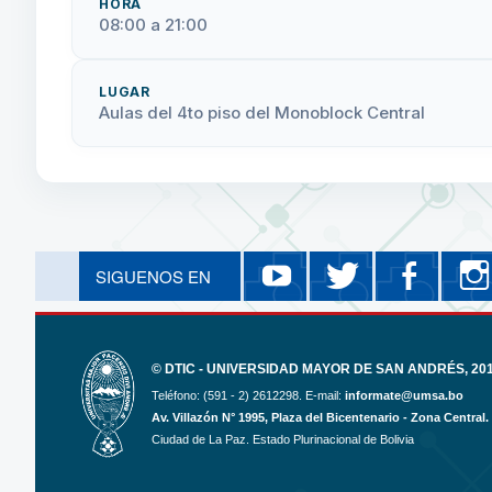
HORA
08:00 a 21:00
LUGAR
Aulas del 4to piso del Monoblock Central
YouTube
Twitter
Fa
SIGUENOS EN
Eventos Académicos Eco
@UMSAlamej
ECO
© DTIC - UNIVERSIDAD MAYOR DE SAN ANDRÉS, 2017
Teléfono: (591 - 2) 2612298. E-mail:
informate@umsa.bo
Av. Villazón N° 1995, Plaza del Bicentenario - Zona Central.
Ciudad de La Paz. Estado Plurinacional de Bolivia