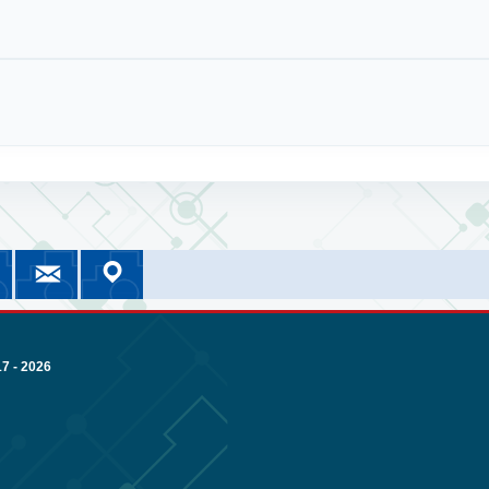
cebook
Instagram
Correo UMSA
Google Maps
nomía
or
NOMIA Información
UMSA Información
Correo Institucional
Nuestra Ubicación
 - 2026