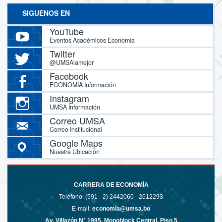
SIGUENOS EN
YouTube
Eventos Académicos Economía
Twitter
@UMSAlamejor
Facebook
ECONOMIA Información
Instagram
UMSA Información
Correo UMSA
Correo Institucional
Google Maps
Nuestra Ubicación
CARRERA DE ECONOMÍA
Teléfono: (591 - 2)
2442060 - 2612293
E-mail:
economia@umsa.bo
Av. Villazón N° 1995, Monoblock Central, Piso 5