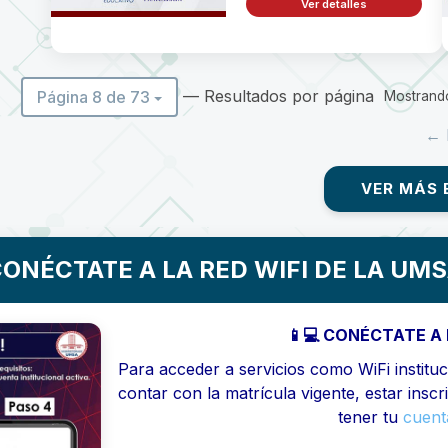
Ver detalles
— Resultados por página
Página 8 de 73
Mostrando
← 
VER MÁS 
ONÉCTATE A LA RED WIFI DE LA UM
📱💻 CONÉCTATE A 
Para acceder a servicios como WiFi instituci
contar con la matrícula vigente, estar inscr
tener tu
cuenta