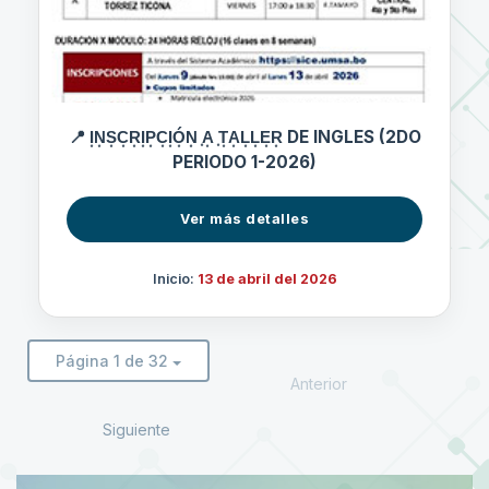
📍 I͙N͙S͙C͙R͙I͙P͙C͙I͙Ó͙N͙ ͙A͙ ͙T͙A͙L͙L͙E͙R͙ DE INGLES (2DO
PERIODO 1-2026)
Ver más detalles
Inicio:
13 de abril del 2026
Página 1 de 32
Anterior
Siguiente