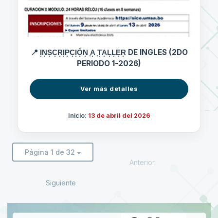
📍 I͙N͙S͙C͙R͙I͙P͙C͙I͙Ó͙N͙ ͙A͙ ͙T͙A͙L͙L͙E͙R͙ DE INGLES (2DO
PERIODO 1-2026)
Ver más detalles
Inicio:
13 de abril del 2026
Página 1 de 32
Anterior
Siguiente