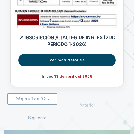
📍 I͙N͙S͙C͙R͙I͙P͙C͙I͙Ó͙N͙ ͙A͙ ͙T͙A͙L͙L͙E͙R͙ DE INGLES (2DO
PERIODO 1-2026)
Ver más detalles
Inicio:
13 de abril del 2026
Página 1 de 32
Anterior
Siguiente