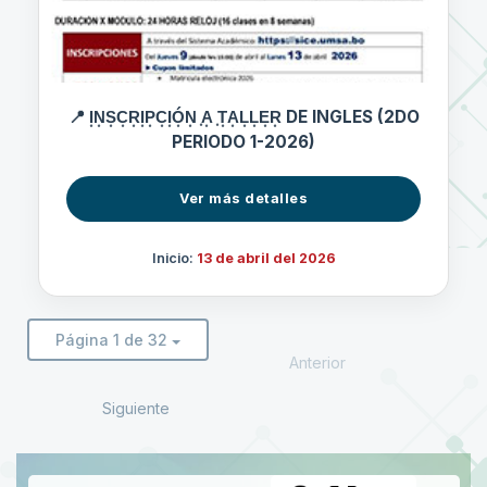
📍 I͙N͙S͙C͙R͙I͙P͙C͙I͙Ó͙N͙ ͙A͙ ͙T͙A͙L͙L͙E͙R͙ DE INGLES (2DO
PERIODO 1-2026)
Ver más detalles
Inicio:
13 de abril del 2026
Página 1 de 32
Anterior
Siguiente