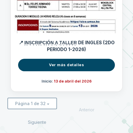
📍 I͙N͙S͙C͙R͙I͙P͙C͙I͙Ó͙N͙ ͙A͙ ͙T͙A͙L͙L͙E͙R͙ DE INGLES (2DO
PERIODO 1-2026)
Ver más detalles
Inicio:
13 de abril del 2026
Página 1 de 32
Anterior
Siguiente