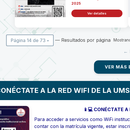
2025
Ver detalles
— Resultados por página
Página 14 de 73
Mostrand
← 
VER MÁS 
ONÉCTATE A LA RED WIFI DE LA UM
📱💻 CONÉCTATE A 
Para acceder a servicios como WiFi instituci
contar con la matrícula vigente, estar inscr