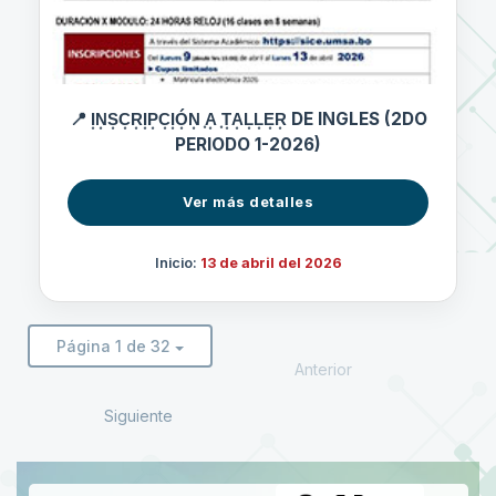
📍 I͙N͙S͙C͙R͙I͙P͙C͙I͙Ó͙N͙ ͙A͙ ͙T͙A͙L͙L͙E͙R͙ DE INGLES (2DO
PERIODO 1-2026)
Ver más detalles
Inicio:
13 de abril del 2026
Página 1 de 32
Anterior
Siguiente