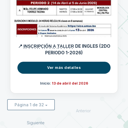
📍 I͙N͙S͙C͙R͙I͙P͙C͙I͙Ó͙N͙ ͙A͙ ͙T͙A͙L͙L͙E͙R͙ DE INGLES (2DO
PERIODO 1-2026)
Ver más detalles
Inicio:
13 de abril del 2026
Página 1 de 32
Anterior
Siguiente