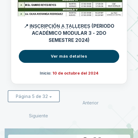
📍 I͙N͙S͙C͙R͙I͙P͙C͙I͙Ó͙N͙ ͙A͙ ͙T͙A͙L͙L͙E͙R͙E͙S͙ (PERIODO
ACADÉMICO MODULAR 3 - 2DO
SEMESTRE 2024)
Ver más detalles
Inicio:
10 de octubre del 2024
Página 5 de 32
Anterior
Siguiente