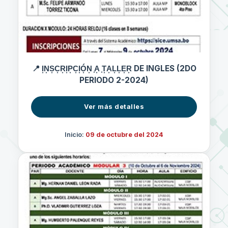
📍 I͙N͙S͙C͙R͙I͙P͙C͙I͙Ó͙N͙ ͙A͙ ͙T͙A͙L͙L͙E͙R͙ DE INGLES (2DO
PERIODO 2-2024)
Ver más detalles
Inicio:
09 de octubre del 2024