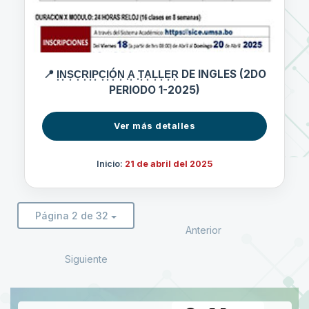
📍 I͙N͙S͙C͙R͙I͙P͙C͙I͙Ó͙N͙ ͙A͙ ͙T͙A͙L͙L͙E͙R͙ DE INGLES (2DO
PERIODO 1-2025)
Ver más detalles
Inicio:
21 de abril del 2025
Página 2 de 32
Anterior
Siguiente