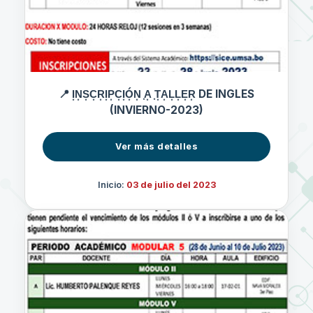
📍 I͙N͙S͙C͙R͙I͙P͙C͙I͙Ó͙N͙ ͙A͙ ͙T͙A͙L͙L͙E͙R͙ DE INGLES
(INVIERNO-2023)
Ver más detalles
Inicio:
03 de julio del 2023