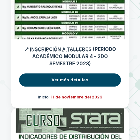
📍 I͙N͙S͙C͙R͙I͙P͙C͙I͙Ó͙N͙ ͙A͙ ͙T͙A͙L͙L͙E͙R͙E͙S͙ (PERIODO
ACADÉMICO MODULAR 4 - 2DO
SEMESTRE 2023)
Ver más detalles
Inicio:
11 de noviembre del 2023