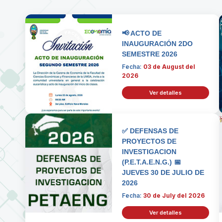
📢 ACTO DE
INAUGURACIÓN 2DO
SEMESTRE 2026
Fecha:
03 de August del
2026
Ver detalles
✅ DEFENSAS DE
PROYECTOS DE
INVESTIGACION
(P.E.T.A.E.N.G.) 📅
JUEVES 30 DE JULIO DE
2026
Fecha:
30 de July del 2026
Ver detalles