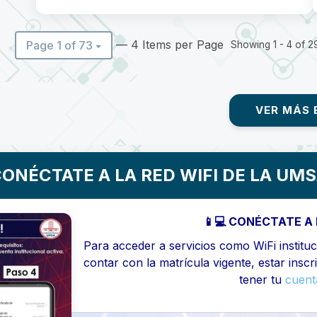
— 4 Items per Page
Page 1 of 73
Showing 1 - 4 of 29
VER MÁS 
ONÉCTATE A LA RED WIFI DE LA UM
📱💻 CONÉCTATE A 
Para acceder a servicios como WiFi instituci
contar con la matrícula vigente, estar inscr
tener tu
cuenta