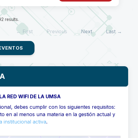
2 results.
← First
Previous
Next
Last →
EVENTOS
SA
LA RED WIFI DE LA UMSA
onal, debes cumplir con los siguientes requisitos:
ito en al menos una materia en la gestión actual y
 institucional activa
.