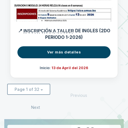
📍 I͙N͙S͙C͙R͙I͙P͙C͙I͙Ó͙N͙ ͙A͙ ͙T͙A͙L͙L͙E͙R͙ DE INGLES (2DO
PERIODO 1-2026)
Ver más detalles
Inicio:
13 de April del 2026
Page 1 of 32
Previous
Next