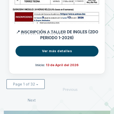
📍 I͙N͙S͙C͙R͙I͙P͙C͙I͙Ó͙N͙ ͙A͙ ͙T͙A͙L͙L͙E͙R͙ DE INGLES (2DO
PERIODO 1-2026)
Ver más detalles
Inicio:
13 de April del 2026
Page 1 of 32
Previous
Next