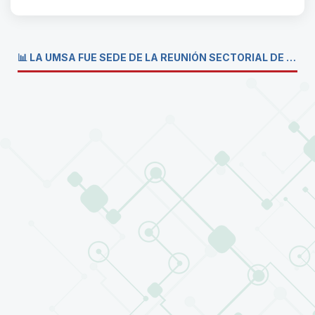
📊 LA UMSA FUE SEDE DE LA REUNIÓN SECTORIAL DE CARRERAS DE ECONOMÍA DEL SISTEMA DE LA UNIVERSIDAD BOLIVIANA💼