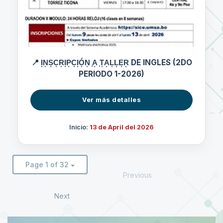
📍 I͙N͙S͙C͙R͙I͙P͙C͙I͙Ó͙N͙ ͙A͙ ͙T͙A͙L͙L͙E͙R͙ DE INGLES (2DO
PERIODO 1-2026)
Ver más detalles
Inicio:
13 de April del 2026
Page 1 of 32
Previous
Next